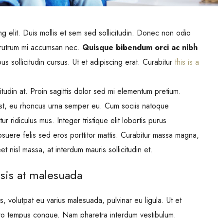
g elit. Duis mollis et sem sed sollicitudin. Donec non odio
s rutrum mi accumsan nec.
Quisque bibendum orci ac nibh
 sollicitudin cursus. Ut et adipiscing erat. Curabitur
this is a
itudin at. Proin sagittis dolor sed mi elementum pretium.
st, eu rhoncus urna semper eu. Cum sociis natoque
r ridiculus mus. Integer tristique elit lobortis purus
suere felis sed eros porttitor mattis. Curabitur massa magna,
et nisl massa, at interdum mauris sollicitudin et.
isis at malesuada
s, volutpat eu varius malesuada, pulvinar eu ligula. Ut et
ibero tempus congue. Nam pharetra interdum vestibulum.