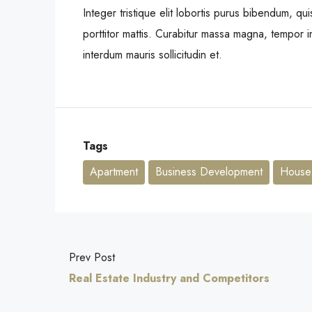
Integer tristique elit lobortis purus bibendum, q
porttitor mattis. Curabitur massa magna, tempor in 
interdum mauris sollicitudin et.
Tags
Apartment
Business Development
House 
Prev Post
Real Estate Industry and Competitors