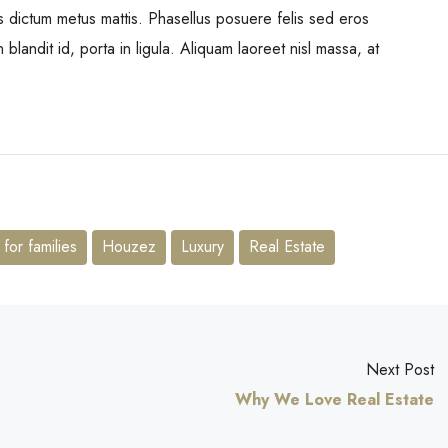
uis dictum metus mattis. Phasellus posuere felis sed eros
blandit id, porta in ligula. Aliquam laoreet nisl massa, at
for families
Houzez
Luxury
Real Estate
Next Post
Why We Love Real Estate