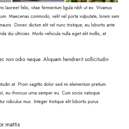
is laoreet felis, vitae fermentum ligula nibh ut ex. Vivamus
ipsum. Maecenas commodo, velit vel porta vulputate, lorem sem
auris. Donec dictum elit vel nunc tristique, eu lobortis ante
a dui ultricies. Morbi vehicula nulla eget elit mollis, at
nec non odio neque. Aliquam hendrerit sollicitudin
itudin at. Proin sagittis dolor sed mi elementum pretium.
st, eu rhoncus urna semper eu. Cum sociis natoque
r ridiculus mus. Integer tristique elit lobortis purus
or mattis