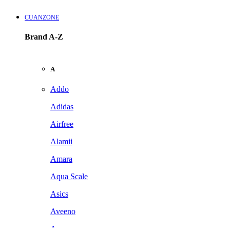
CUANZONE
Brand A-Z
A
Addo
Adidas
Airfree
Alamii
Amara
Aqua Scale
Asics
Aveeno
Awan