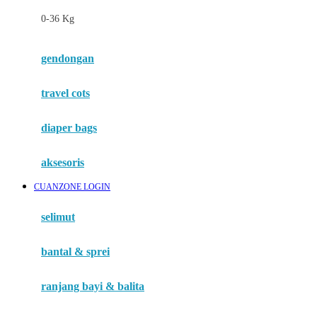
Felt So Sweet
0-36 Kg
Fisher Price
Flipper
gendongan
Friends Of Sally
travel cots
G
diaper bags
Gb
Geko
aksesoris
Graco
CUANZONE LOGIN
Gund
selimut
H
bantal & sprei
Habbie
Haenim
ranjang bayi & balita
Happy Horse