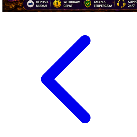
Twistshake
TY Toys
U
V
Veja
Vitaflow
Vtech
W
Waterland
Wellness
X