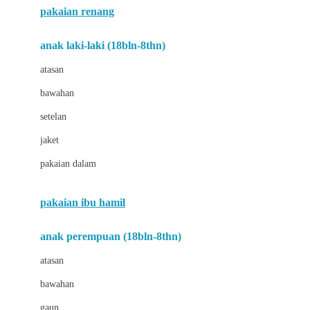
pakaian renang
Bumkins
anak laki-laki (18bln-8thn)
C
atasan
Cetaphil
bawahan
Chicco
setelan
Childlife
jaket
Clevamama
pakaian dalam
Cocolatte
Cottonseeds
pakaian ibu hamil
Cozy N Safe
anak perempuan (18bln-8thn)
Crane
atasan
Cybex
bawahan
D
gaun