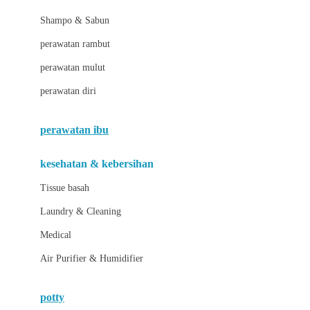
London Taxi
Shampo & Sabun
Love To Dream
perawatan rambut
perawatan mulut
M
perawatan diri
Magformers
Mama's Choice
perawatan ibu
Mamas&Papas
kesehatan & kebersihan
Mamaway
Tissue basah
Maxi Cosi
Laundry & Cleaning
Megabloks
Medical
Micro
Air Purifier & Humidifier
MiDeer
Mimi & Lula
potty
Mini Monkey